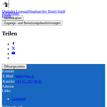
Akte
Digitaler Lesesaal
Staatsarchiv Basel-Stadt
Archivplan
Login
Identifikation
Zugangs- und Benutzungsbestimmungen
Teilen
Öffnungszeiten
Kontakt
E-Mail
stabs@bs.ch
Kanzlei
+41 61 267 86 01
Adresse
Links
Lageplan
Folge uns auf