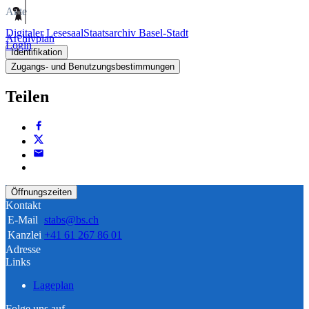
Akte
Digitaler Lesesaal
Staatsarchiv Basel-Stadt
Archivplan
Login
Identifikation
Zugangs- und Benutzungsbestimmungen
Teilen
Öffnungszeiten
Kontakt
E-Mail
stabs@bs.ch
Kanzlei
+41 61 267 86 01
Adresse
Links
Lageplan
Folge uns auf