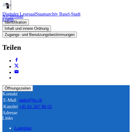
Akte
Digitaler Lesesaal
Staatsarchiv Basel-Stadt
Archivplan
Login
Identifikation
Inhalt und innere Ordnung
Zugangs- und Benutzungsbestimmungen
Teilen
Öffnungszeiten
Kontakt
E-Mail
stabs@bs.ch
Kanzlei
+41 61 267 86 01
Adresse
Links
Lageplan