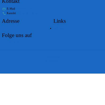
Kontakt
E-Mail
stabs@bs.ch
Kanzlei
+41 61 267 86 01
Adresse
Links
Lageplan
Folge uns auf
Impressum
Disclaimer