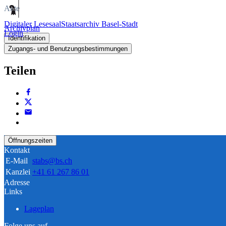
Akte
Digitaler Lesesaal
Staatsarchiv Basel-Stadt
Archivplan
Login
Identifikation
Zugangs- und Benutzungsbestimmungen
Teilen
Öffnungszeiten
Kontakt
E-Mail
stabs@bs.ch
Kanzlei
+41 61 267 86 01
Adresse
Links
Lageplan
Folge uns auf