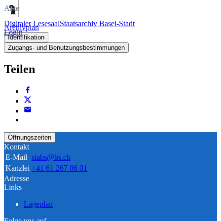
Akte
Digitaler Lesesaal
Staatsarchiv Basel-Stadt
Archivplan
Login
Identifikation
Zugangs- und Benutzungsbestimmungen
Teilen
Öffnungszeiten
Kontakt
E-Mail
stabs@bs.ch
Kanzlei
+41 61 267 86 01
Adresse
Links
Lageplan
Folge uns auf