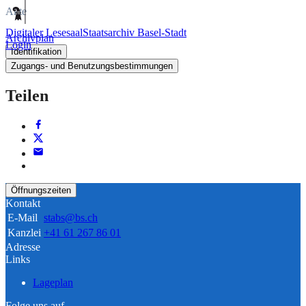
Akte
Digitaler Lesesaal
Staatsarchiv Basel-Stadt
Archivplan
Login
Identifikation
Zugangs- und Benutzungsbestimmungen
Teilen
Öffnungszeiten
Kontakt
E-Mail
stabs@bs.ch
Kanzlei
+41 61 267 86 01
Adresse
Links
Lageplan
Folge uns auf