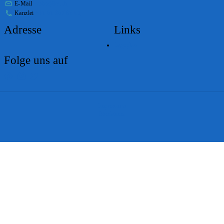
E-Mail
stabs@bs.ch
Kanzlei
+41 61 267 86 01
Adresse
Links
Lageplan
Folge uns auf
Impressum
Disclaimer