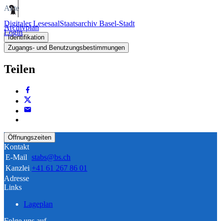
Akte
Digitaler Lesesaal
Staatsarchiv Basel-Stadt
Archivplan
Login
Identifikation
Zugangs- und Benutzungsbestimmungen
Teilen
Öffnungszeiten
Kontakt
E-Mail
stabs@bs.ch
Kanzlei
+41 61 267 86 01
Adresse
Links
Lageplan
Folge uns auf