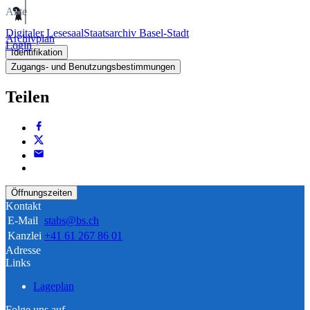
Akte
Digitaler Lesesaal
Staatsarchiv Basel-Stadt
Archivplan
Login
Identifikation
Zugangs- und Benutzungsbestimmungen
Teilen
Öffnungszeiten
Kontakt
E-Mail
stabs@bs.ch
Kanzlei
+41 61 267 86 01
Adresse
Links
Lageplan
Folge uns auf