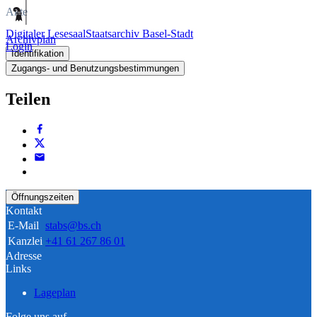
Akte
Digitaler Lesesaal
Staatsarchiv Basel-Stadt
Archivplan
Login
Identifikation
Zugangs- und Benutzungsbestimmungen
Teilen
Öffnungszeiten
Kontakt
E-Mail
stabs@bs.ch
Kanzlei
+41 61 267 86 01
Adresse
Links
Lageplan
Folge uns auf