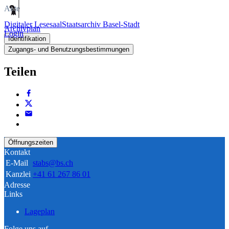
Akte
Digitaler Lesesaal
Staatsarchiv Basel-Stadt
Archivplan
Login
Identifikation
Zugangs- und Benutzungsbestimmungen
Teilen
Öffnungszeiten
Kontakt
E-Mail
stabs@bs.ch
Kanzlei
+41 61 267 86 01
Adresse
Links
Lageplan
Folge uns auf