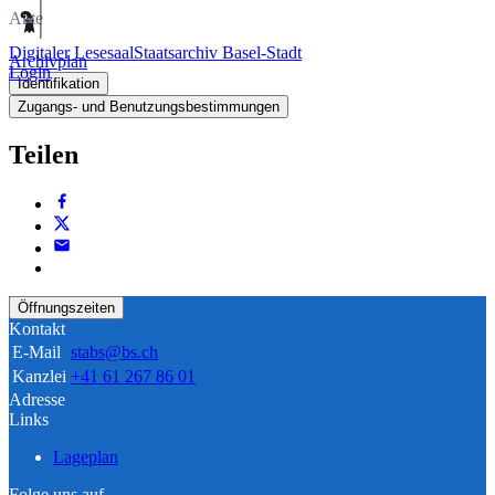
Akte
Digitaler Lesesaal
Staatsarchiv Basel-Stadt
Archivplan
Login
Identifikation
Zugangs- und Benutzungsbestimmungen
Teilen
Öffnungszeiten
Kontakt
E-Mail
stabs@bs.ch
Kanzlei
+41 61 267 86 01
Adresse
Links
Lageplan
Folge uns auf