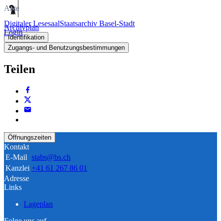
Akte
Digitaler Lesesaal
Staatsarchiv Basel-Stadt
Archivplan
Login
Identifikation
Zugangs- und Benutzungsbestimmungen
Teilen
Öffnungszeiten
Kontakt
E-Mail
stabs@bs.ch
Kanzlei
+41 61 267 86 01
Adresse
Links
Lageplan
Folge uns auf