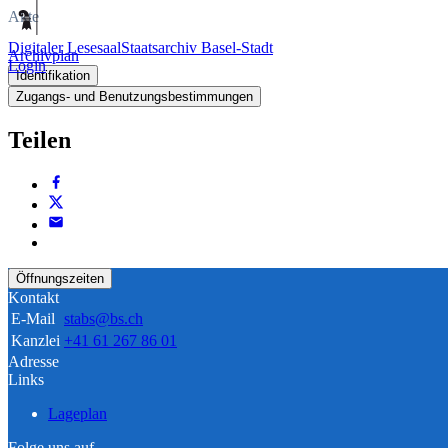
Akte
Digitaler Lesesaal
Staatsarchiv Basel-Stadt
Archivplan
Login
Identifikation
Zugangs- und Benutzungsbestimmungen
Teilen
Öffnungszeiten
Kontakt
E-Mail
stabs@bs.ch
Kanzlei
+41 61 267 86 01
Adresse
Links
Lageplan
Folge uns auf