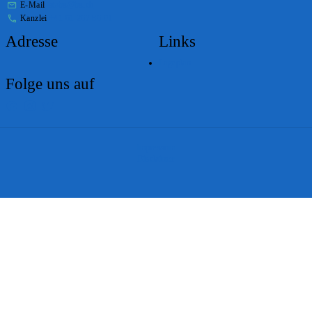
E-Mail
stabs@bs.ch
Kanzlei
+41 61 267 86 01
Adresse
Links
Lageplan
Folge uns auf
Impressum
Disclaimer