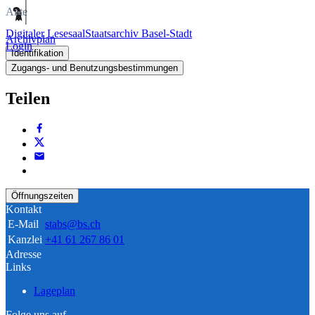
Akte
Digitaler Lesesaal
Staatsarchiv Basel-Stadt
Archivplan
Login
Identifikation
Zugangs- und Benutzungsbestimmungen
Teilen
Öffnungszeiten
Kontakt
E-Mail
stabs@bs.ch
Kanzlei
+41 61 267 86 01
Adresse
Links
Lageplan
Folge uns auf