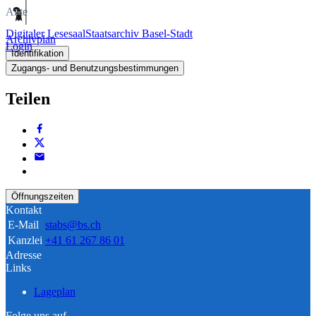
Akte
Digitaler Lesesaal
Staatsarchiv Basel-Stadt
Archivplan
Login
Identifikation
Zugangs- und Benutzungsbestimmungen
Teilen
Öffnungszeiten
Kontakt
E-Mail
stabs@bs.ch
Kanzlei
+41 61 267 86 01
Adresse
Links
Lageplan
Folge uns auf