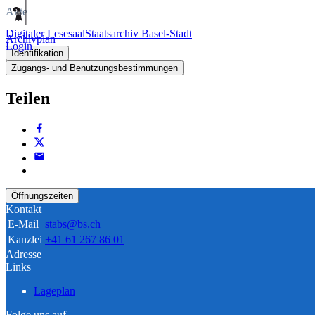
Akte
Digitaler Lesesaal
Staatsarchiv Basel-Stadt
Archivplan
Login
Identifikation
Zugangs- und Benutzungsbestimmungen
Teilen
Öffnungszeiten
Kontakt
E-Mail
stabs@bs.ch
Kanzlei
+41 61 267 86 01
Adresse
Links
Lageplan
Folge uns auf