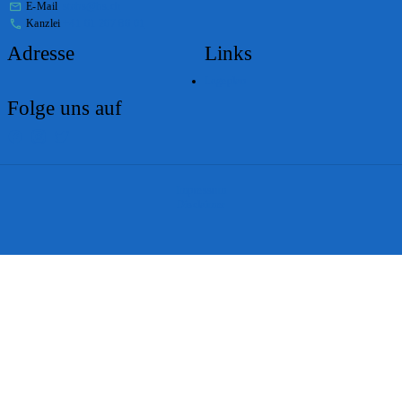
E-Mail
stabs@bs.ch
Kanzlei
+41 61 267 86 01
Adresse
Links
Lageplan
Folge uns auf
Impressum
Disclaimer