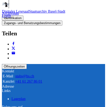
Akte
Digitaler Lesesaal
Staatsarchiv Basel-Stadt
Archivplan
Login
Identifikation
Zugangs- und Benutzungsbestimmungen
Teilen
Öffnungszeiten
Kontakt
E-Mail
stabs@bs.ch
Kanzlei
+41 61 267 86 01
Adresse
Links
Lageplan
Folge uns auf