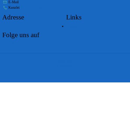
E-Mail
stabs@bs.ch
Kanzlei
+41 61 267 86 01
Adresse
Links
Lageplan
Folge uns auf
Impressum
Disclaimer