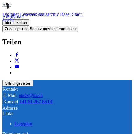
Akte
Digitaler Lesesaal
Staatsarchiv Basel-Stadt
Archivplan
Login
Identifikation
Zugangs- und Benutzungsbestimmungen
Teilen
Öffnungszeiten
Kontakt
E-Mail
stabs@bs.ch
Kanzlei
+41 61 267 86 01
Adresse
Links
Lageplan
Folge uns auf