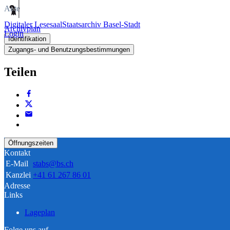
Akte
Digitaler Lesesaal
Staatsarchiv Basel-Stadt
Archivplan
Login
Identifikation
Zugangs- und Benutzungsbestimmungen
Teilen
Öffnungszeiten
Kontakt
E-Mail
stabs@bs.ch
Kanzlei
+41 61 267 86 01
Adresse
Links
Lageplan
Folge uns auf