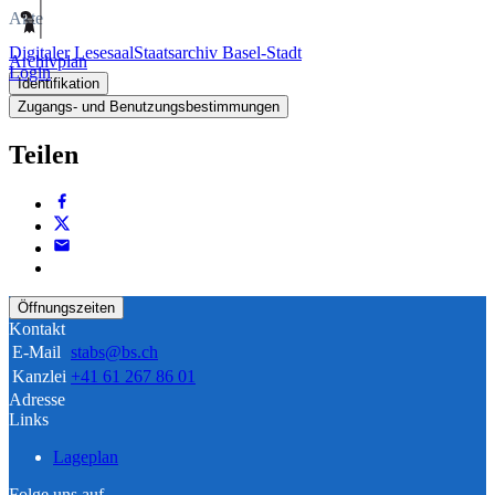
Akte
Digitaler Lesesaal
Staatsarchiv Basel-Stadt
Archivplan
Login
Identifikation
Zugangs- und Benutzungsbestimmungen
Teilen
Öffnungszeiten
Kontakt
E-Mail
stabs@bs.ch
Kanzlei
+41 61 267 86 01
Adresse
Links
Lageplan
Folge uns auf