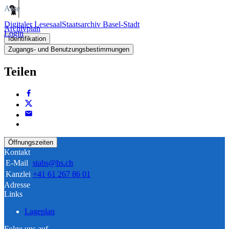
Akte
Digitaler Lesesaal
Staatsarchiv Basel-Stadt
Archivplan
Login
Identifikation
Zugangs- und Benutzungsbestimmungen
Teilen
Öffnungszeiten
Kontakt
E-Mail
stabs@bs.ch
Kanzlei
+41 61 267 86 01
Adresse
Links
Lageplan
Folge uns auf