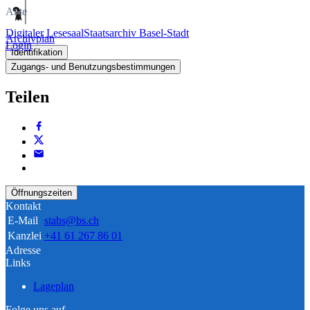
Akte
Digitaler Lesesaal
Staatsarchiv Basel-Stadt
Archivplan
Login
Identifikation
Zugangs- und Benutzungsbestimmungen
Teilen
Öffnungszeiten
Kontakt
E-Mail
stabs@bs.ch
Kanzlei
+41 61 267 86 01
Adresse
Links
Lageplan
Folge uns auf