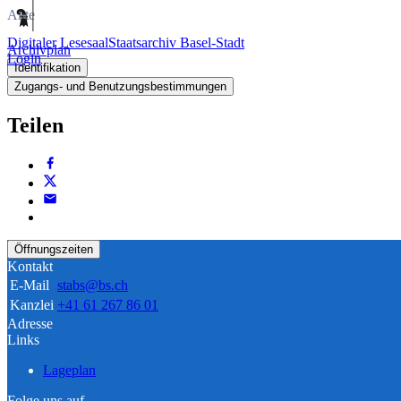
Akte
Digitaler Lesesaal
Staatsarchiv Basel-Stadt
Archivplan
Login
Identifikation
Zugangs- und Benutzungsbestimmungen
Teilen
Öffnungszeiten
Kontakt
E-Mail
stabs@bs.ch
Kanzlei
+41 61 267 86 01
Adresse
Links
Lageplan
Folge uns auf