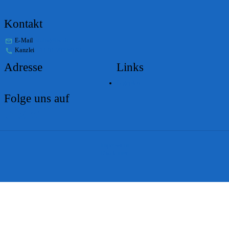
Kontakt
E-Mail
stabs@bs.ch
Kanzlei
+41 61 267 86 01
Adresse
Links
Lageplan
Folge uns auf
Impressum
Disclaimer