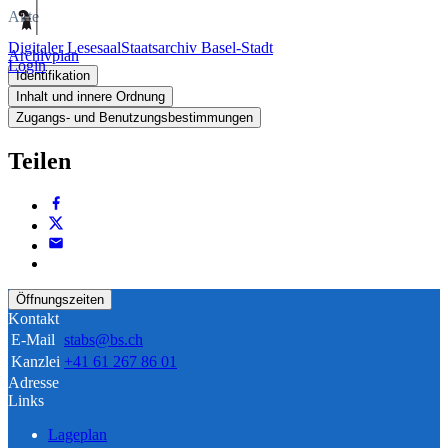
Akte
Digitaler Lesesaal
Staatsarchiv Basel-Stadt
Archivplan
Login
Identifikation
Inhalt und innere Ordnung
Zugangs- und Benutzungsbestimmungen
Teilen
Öffnungszeiten
Kontakt
E-Mail
stabs@bs.ch
Kanzlei
+41 61 267 86 01
Adresse
Links
Lageplan