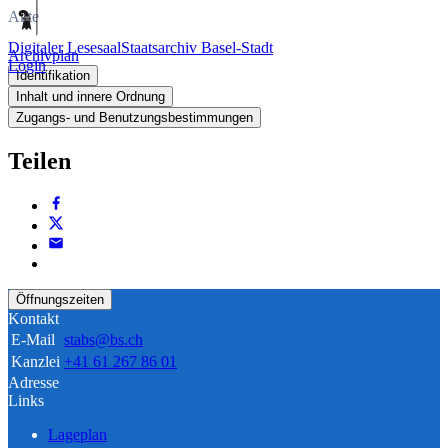
Akte
Digitaler Lesesaal
Staatsarchiv Basel-Stadt
Archivplan
Login
Identifikation
Inhalt und innere Ordnung
Zugangs- und Benutzungsbestimmungen
Teilen
Öffnungszeiten
Kontakt
E-Mail
stabs@bs.ch
Kanzlei
+41 61 267 86 01
Adresse
Links
Lageplan