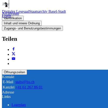
Akte
Digitaler Lesesaal
Staatsarchiv Basel-Stadt
Archivplan
Login
Identifikation
Inhalt und innere Ordnung
Zugangs- und Benutzungsbestimmungen
Teilen
Öffnungszeiten
Kontakt
E-Mail
stabs@bs.ch
Kanzlei
+41 61 267 86 01
Adresse
Links
Lageplan