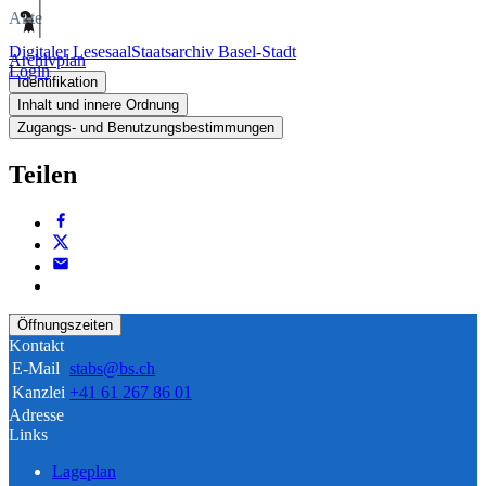
Akte
Digitaler Lesesaal
Staatsarchiv Basel-Stadt
Archivplan
Login
Identifikation
Inhalt und innere Ordnung
Zugangs- und Benutzungsbestimmungen
Teilen
Öffnungszeiten
Kontakt
E-Mail
stabs@bs.ch
Kanzlei
+41 61 267 86 01
Adresse
Links
Lageplan