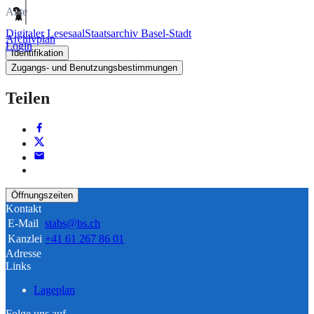
Akte
Digitaler Lesesaal
Staatsarchiv Basel-Stadt
Archivplan
Login
Identifikation
Zugangs- und Benutzungsbestimmungen
Teilen
Öffnungszeiten
Kontakt
E-Mail
stabs@bs.ch
Kanzlei
+41 61 267 86 01
Adresse
Links
Lageplan
Folge uns auf