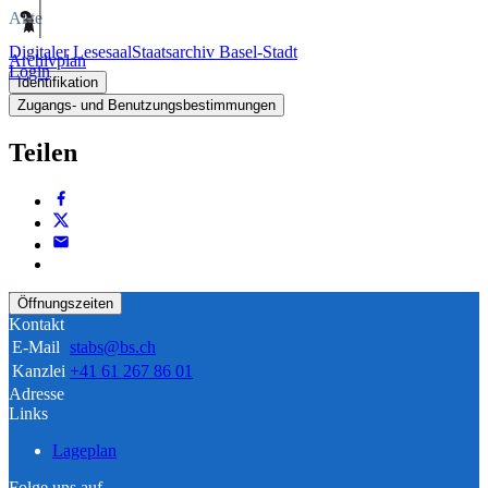
Akte
Digitaler Lesesaal
Staatsarchiv Basel-Stadt
Archivplan
Login
Identifikation
Zugangs- und Benutzungsbestimmungen
Teilen
Öffnungszeiten
Kontakt
E-Mail
stabs@bs.ch
Kanzlei
+41 61 267 86 01
Adresse
Links
Lageplan
Folge uns auf