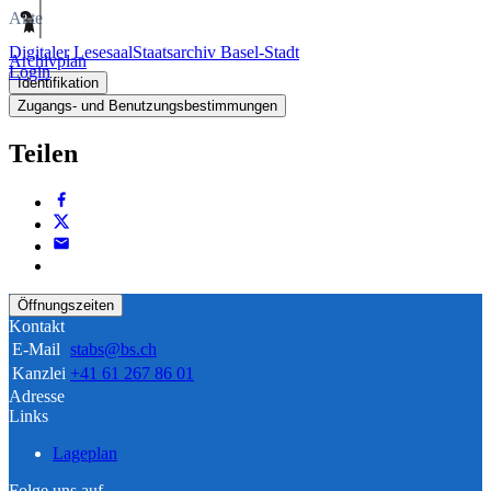
Akte
Digitaler Lesesaal
Staatsarchiv Basel-Stadt
Archivplan
Login
Identifikation
Zugangs- und Benutzungsbestimmungen
Teilen
Öffnungszeiten
Kontakt
E-Mail
stabs@bs.ch
Kanzlei
+41 61 267 86 01
Adresse
Links
Lageplan
Folge uns auf