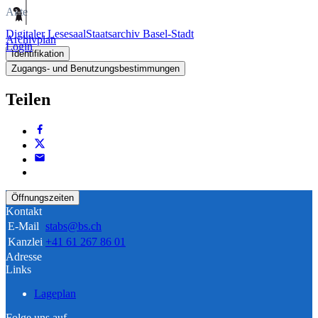
Akte
Digitaler Lesesaal
Staatsarchiv Basel-Stadt
Archivplan
Login
Identifikation
Zugangs- und Benutzungsbestimmungen
Teilen
Öffnungszeiten
Kontakt
E-Mail
stabs@bs.ch
Kanzlei
+41 61 267 86 01
Adresse
Links
Lageplan
Folge uns auf