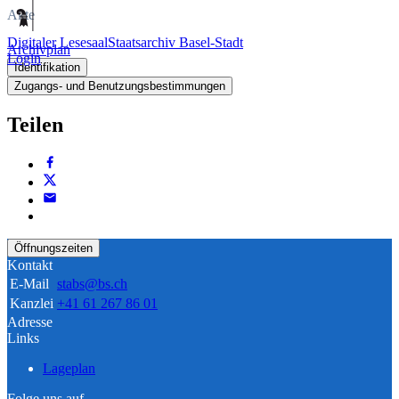
Akte
Digitaler Lesesaal
Staatsarchiv Basel-Stadt
Archivplan
Login
Identifikation
Zugangs- und Benutzungsbestimmungen
Teilen
Öffnungszeiten
Kontakt
E-Mail
stabs@bs.ch
Kanzlei
+41 61 267 86 01
Adresse
Links
Lageplan
Folge uns auf