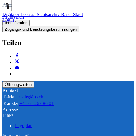
Akte
Digitaler Lesesaal
Staatsarchiv Basel-Stadt
Archivplan
Login
Identifikation
Zugangs- und Benutzungsbestimmungen
Teilen
Öffnungszeiten
Kontakt
E-Mail
stabs@bs.ch
Kanzlei
+41 61 267 86 01
Adresse
Links
Lageplan
Folge uns auf