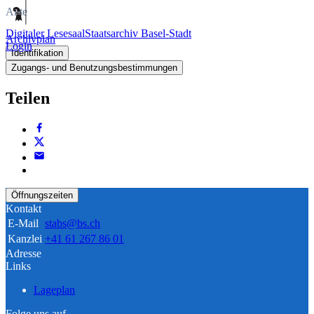
Akte
Digitaler Lesesaal
Staatsarchiv Basel-Stadt
Archivplan
Login
Identifikation
Zugangs- und Benutzungsbestimmungen
Teilen
Öffnungszeiten
Kontakt
E-Mail
stabs@bs.ch
Kanzlei
+41 61 267 86 01
Adresse
Links
Lageplan
Folge uns auf