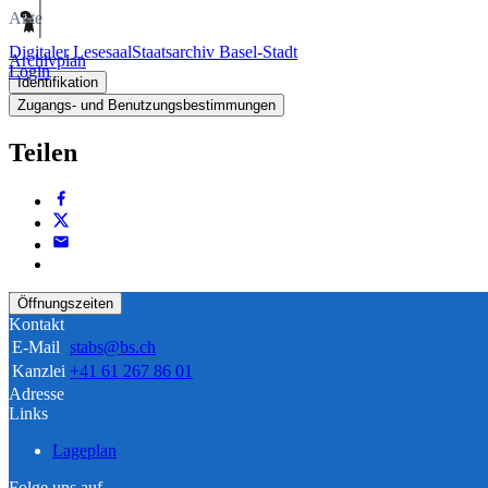
Akte
Digitaler Lesesaal
Staatsarchiv Basel-Stadt
Archivplan
Login
Identifikation
Zugangs- und Benutzungsbestimmungen
Teilen
Öffnungszeiten
Kontakt
E-Mail
stabs@bs.ch
Kanzlei
+41 61 267 86 01
Adresse
Links
Lageplan
Folge uns auf