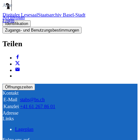
Akte
Digitaler Lesesaal
Staatsarchiv Basel-Stadt
Archivplan
Login
Identifikation
Zugangs- und Benutzungsbestimmungen
Teilen
Öffnungszeiten
Kontakt
E-Mail
stabs@bs.ch
Kanzlei
+41 61 267 86 01
Adresse
Links
Lageplan
Folge uns auf