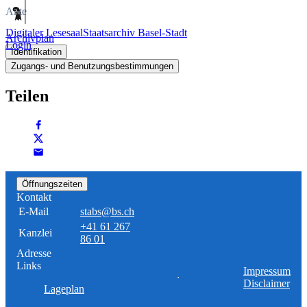
Akte
Digitaler Lesesaal
Staatsarchiv Basel-Stadt
Archivplan
Login
Identifikation
Zugangs- und Benutzungsbestimmungen
Teilen
Öffnungszeiten
Kontakt
E-Mail
stabs@bs.ch
+41 61 267
Kanzlei
86 01
Adresse
Links
Impressum
Disclaimer
Lageplan