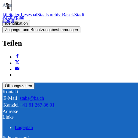
Akte
Digitaler Lesesaal
Staatsarchiv Basel-Stadt
Archivplan
Login
Identifikation
Zugangs- und Benutzungsbestimmungen
Teilen
Öffnungszeiten
Kontakt
E-Mail
stabs@bs.ch
Kanzlei
+41 61 267 86 01
Adresse
Links
Lageplan
Folge uns auf