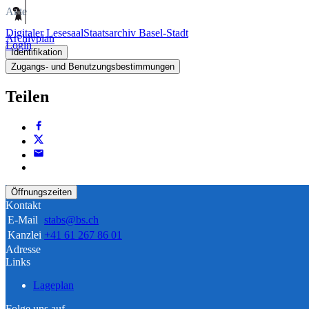
Akte
Digitaler Lesesaal
Staatsarchiv Basel-Stadt
Archivplan
Login
Identifikation
Zugangs- und Benutzungsbestimmungen
Teilen
Öffnungszeiten
Kontakt
E-Mail
stabs@bs.ch
Kanzlei
+41 61 267 86 01
Adresse
Links
Lageplan
Folge uns auf