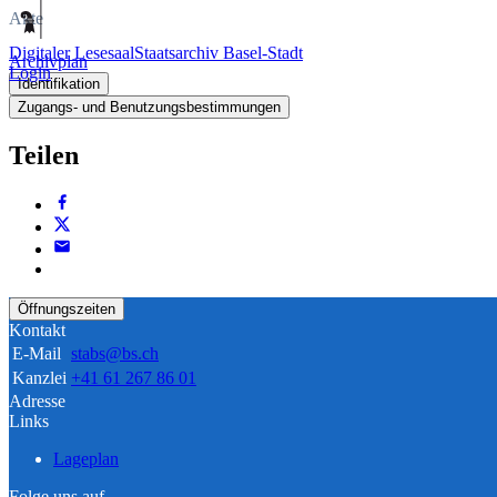
Akte
Digitaler Lesesaal
Staatsarchiv Basel-Stadt
Archivplan
Login
Identifikation
Zugangs- und Benutzungsbestimmungen
Teilen
Öffnungszeiten
Kontakt
E-Mail
stabs@bs.ch
Kanzlei
+41 61 267 86 01
Adresse
Links
Lageplan
Folge uns auf