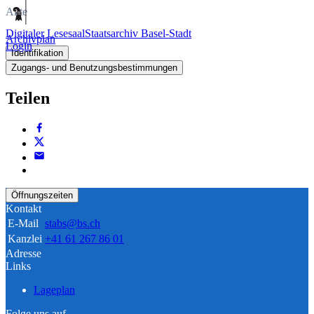
Akte
Digitaler Lesesaal
Staatsarchiv Basel-Stadt
Archivplan
Login
Identifikation
Zugangs- und Benutzungsbestimmungen
Teilen
Öffnungszeiten
Kontakt
E-Mail
stabs@bs.ch
Kanzlei
+41 61 267 86 01
Adresse
Links
Lageplan
Folge uns auf