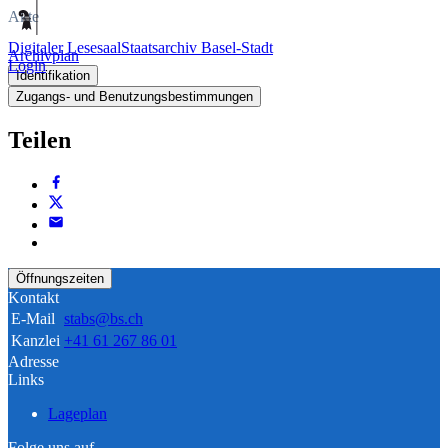
Akte
Digitaler Lesesaal
Staatsarchiv Basel-Stadt
Archivplan
Login
Identifikation
Zugangs- und Benutzungsbestimmungen
Teilen
Öffnungszeiten
Kontakt
E-Mail
stabs@bs.ch
Kanzlei
+41 61 267 86 01
Adresse
Links
Lageplan
Folge uns auf