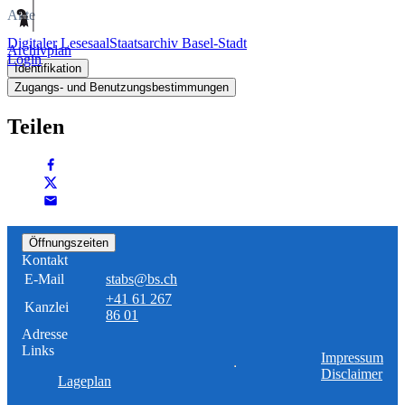
Akte
Digitaler Lesesaal
Staatsarchiv Basel-Stadt
Archivplan
Login
Identifikation
Zugangs- und Benutzungsbestimmungen
Teilen
Öffnungszeiten
Kontakt
E-Mail
stabs@bs.ch
+41 61 267
Kanzlei
86 01
Adresse
Links
Impressum
Disclaimer
Lageplan