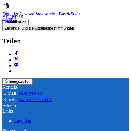
Akte
Digitaler Lesesaal
Staatsarchiv Basel-Stadt
Archivplan
Login
Identifikation
Zugangs- und Benutzungsbestimmungen
Teilen
Öffnungszeiten
Kontakt
E-Mail
stabs@bs.ch
Kanzlei
+41 61 267 86 01
Adresse
Links
Lageplan
Folge uns auf